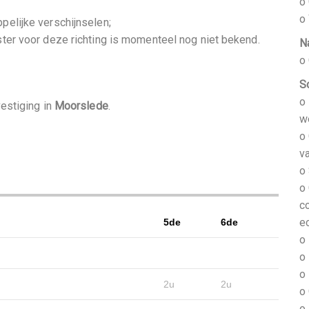
o
o
pelijke verschijnselen;
ster voor deze richting is momenteel nog niet bekend.
N
o
S
o
estiging in
Moorslede
.
w
o
va
o
o
co
e
5de
6de
o
o
o
2u
2u
o
o