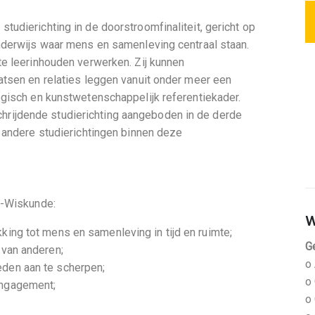
udierichting in de doorstroomfinaliteit, gericht op
nderwijs waar mens en samenleving centraal staan.
te leerinhouden verwerken. Zij kunnen
atsen en relaties leggen vanuit onder meer een
ogisch en kunstwetenschappelijk referentiekader.
ijdende studierichting aangeboden in de derde
 andere studierichtingen binnen deze
n-Wiskunde:
W
king tot mens en samenleving in tijd en ruimte;
G
 van anderen;
o
eden aan te scherpen;
o
engagement;
o