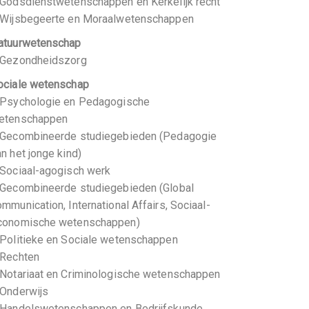
 Godsdienstwetenschappen en Kerkelijk recht
 Wijsbegeerte en Moraalwetenschappen
atuurwetenschap
 Gezondheidszorg
ociale wetenschap
 Psychologie en Pedagogische
etenschappen
 Gecombineerde studiegebieden (Pedagogie
n het jonge kind)
 Sociaal-agogisch werk
 Gecombineerde studiegebieden (Global
mmunication, International Affairs, Sociaal-
conomische wetenschappen)
 Politieke en Sociale wetenschappen
 Rechten
 Notariaat en Criminologische wetenschappen
 Onderwijs
 Handelswetenschappen en Bedrijfskunde