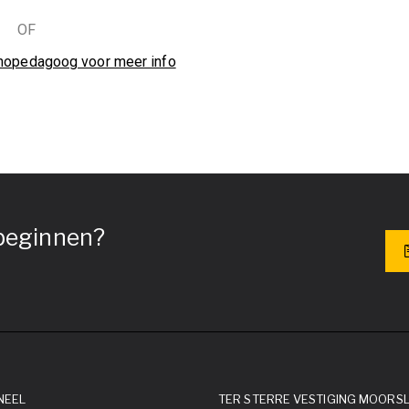
OF
thopedagoog voor meer info
 beginnen?
NEEL
TER STERRE VESTIGING MOORS