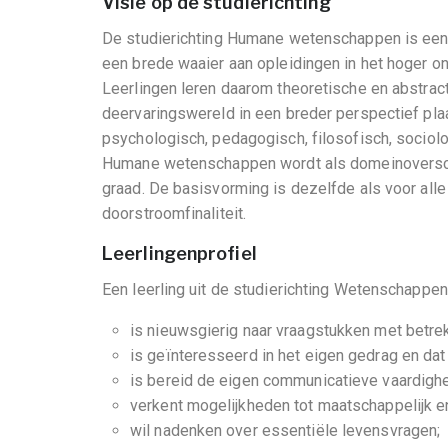
Visie op de studierichting
De studierichting Humane wetenschappen is een st
een brede waaier aan opleidingen in het hoger o
Leerlingen leren daarom theoretische en abstrac
deervaringswereld in een breder perspectief pla
psychologisch, pedagogisch, filosofisch, sociol
Humane wetenschappen wordt als domeinoverschr
graad. De basisvorming is dezelfde als voor alle
doorstroomfinaliteit.
Leerlingenprofiel
Een leerling uit de studierichting Wetenschappe
is nieuwsgierig naar vraagstukken met betrek
is geïnteresseerd in het eigen gedrag en dat
is bereid de eigen communicatieve vaardigh
verkent mogelijkheden tot maatschappelijk 
wil nadenken over essentiële levensvragen;