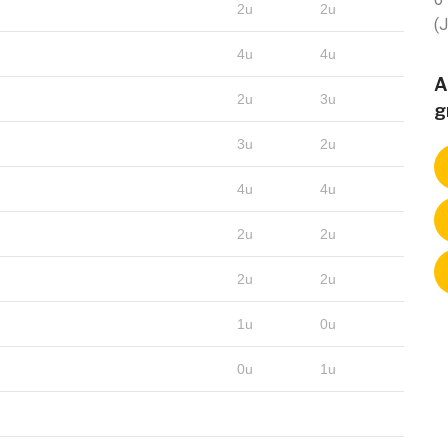
2u
2u
(
4u
4u
A
2u
3u
g
3u
2u
4u
4u
2u
2u
2u
2u
1u
0u
0u
1u