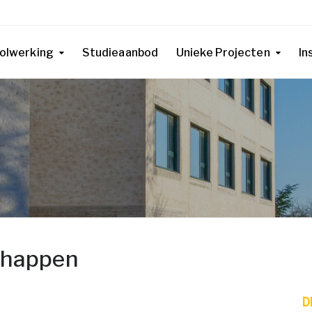
olwerking
Studieaanbod
Unieke Projecten
In
chappen
D