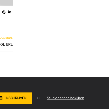
OLGENDE
OL URL
Studieaanbod bekijken
INSCHRIJVEN
OF