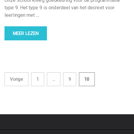
Onze school kreeg goedkeuring voor de programmatie
type 9. Het type 9 is onderdeel van het decreet voor
leerlingen met
…
MEER LEZEN
Berichten
Vorige
1
…
9
10
paginering