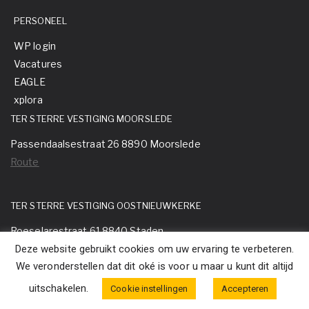
PERSONEEL
WP login
Vacatures
EAGLE
xplora
TER STERRE VESTIGING MOORSLEDE
Passendaalsestraat 26 8890 Moorslede
Route
TER STERRE VESTIGING OOSTNIEUWKERKE
Roeselarestraat 61 8840 Staden
Deze website gebruikt cookies om uw ervaring te verbeteren.
Route
We veronderstellen dat dit oké is voor u maar u kunt dit altijd
uitschakelen.
Cookie instellingen
Accepteren