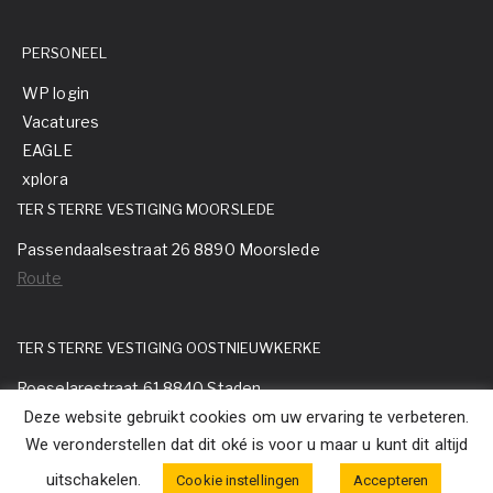
PERSONEEL
WP login
Vacatures
EAGLE
xplora
TER STERRE VESTIGING MOORSLEDE
Passendaalsestraat 26 8890 Moorslede
Route
TER STERRE VESTIGING OOSTNIEUWKERKE
Roeselarestraat 61 8840 Staden
Deze website gebruikt cookies om uw ervaring te verbeteren.
Route
We veronderstellen dat dit oké is voor u maar u kunt dit altijd
uitschakelen.
Cookie instellingen
Accepteren