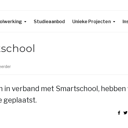
olwerking
Studieaanbod
Unieke Projecten
In
tschool
eerder
n in verband met Smartschool, hebben 
 geplaatst.