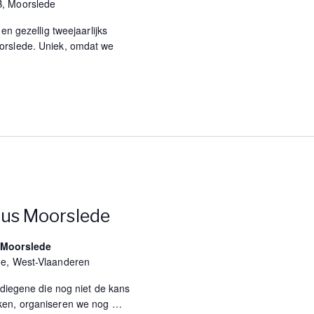
B, Moorslede
en gezellig tweejaarlijks
orslede. Uniek, omdat we
us Moorslede
 Moorslede
de, West-Vlaanderen
 diegene die nog niet de kans
ken, organiseren we nog
…