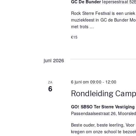
GC De Bunder
Iepersestraat 52
Rock Sterre Festival is een uniek 
muziekfeest in GC de Bunder Mo
met trots
…
€15
juni 2026
6 juni om 09:00
-
12:00
ZA
6
Rondleiding Camp
GO! SBSO Ter Sterre Vestiging
Passendaalsestraat 26, Moorsle
Beste ouder, beste leerling, Voor
kregen om onze school te bezoe