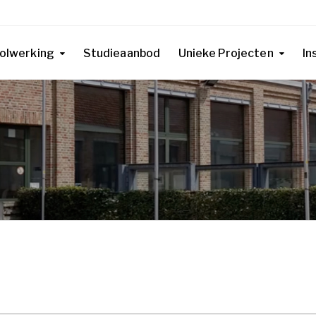
olwerking
Studieaanbod
Unieke Projecten
In