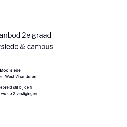
aanbod 2e graad
rslede & campus
 Moorslede
de, West-Vlaanderen
breid stil bij de 9
e we op 2 vestigingen