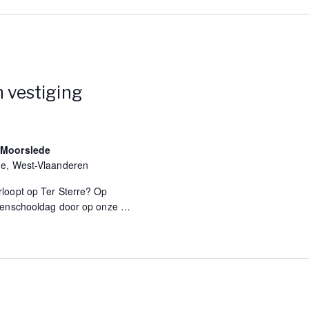
g
a
v
 vestiging
e
s
 Moorslede
n
de, West-Vlaanderen
loopt op Ter Sterre? Op
a
openschooldag door op onze
…
v
i
g