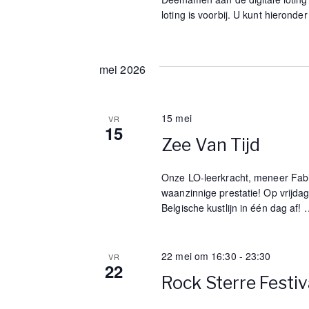
loting is voorbij. U kunt hierond
mei 2026
15 mei
VR
15
Zee Van Tijd
Onze LO-leerkracht, meneer Fabi
waanzinnige prestatie! Op vrijdag
Belgische kustlijn in één dag af!
22 mei om 16:30
-
23:30
VR
22
Rock Sterre Festiv