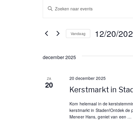
Events
E
V
u
v
l
e
12/20/20
e
Vandaag
e
S
n
n
e
t
december 2025
l
r
t
e
e
c
f
s
20 december 2025
ZA
t
w
20
e
o
Kerstmarkt in Sta
S
e
o
r
r
Kom helemaal in de kerststemmin
e
e
kerstmarkt in Staden!Ontdek de p
d
Meneer Hans, geniet van een
…
e
i
a
n
n
d
.