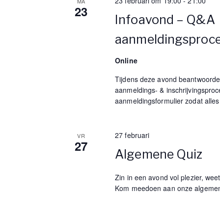
w
t
23 februari om 19:00
-
21:00
MA
23
r
Infoavond – Q&A
s
e
aanmeldingsproc
f
N
w
Online
o
a
o
Tijdens deze avond beantwoorde
r
aanmeldings- & inschrijvingsproc
v
d
aanmeldingsformulier zodat alles 
.
i
27 februari
VR
g
27
Algemene Quiz
a
Zin in een avond vol plezier, we
Kom meedoen aan onze algemene
t