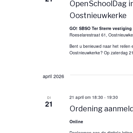
OpenSchoolDag in
Oostnieuwkerke
GO! SBSO Ter Sterre vestigin
Roeselarestraat 61, Oostnieuwk
Bent u benieuwd naar het reilen 
Oostnieuwkerke? Op zaterdag 21 
april 2026
21 april om 18:30
-
19:30
DI
21
Ordening aanmel
Online
Deelnamen aan de digitale loting 