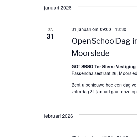
r
a
januari 2026
Z
t
o
c
u
e
31 januari om 09:00
-
13:30
m
ZA
k
h
31
.
v
OpenSchoolDag in
o
a
Moorslede
o
n
r
GO! SBSO Ter Sterre Vestiging
E
Passendaalsestraat 26, Moorsle
d
v
e
Bent u benieuwd hoe een dag ver
V
n
zaterdag 31 januari gaat onze 
t
i
s
m
februari 2026
e
e
t