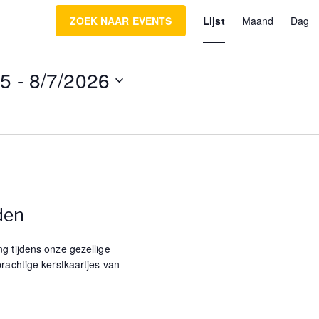
E
ZOEK NAAR EVENTS
Lijst
Maand
Dag
v
25
 - 
8/7/2026
e
n
t
w
den
e
e
g tijdens onze gezellige
rachtige kerstkaartjes van
r