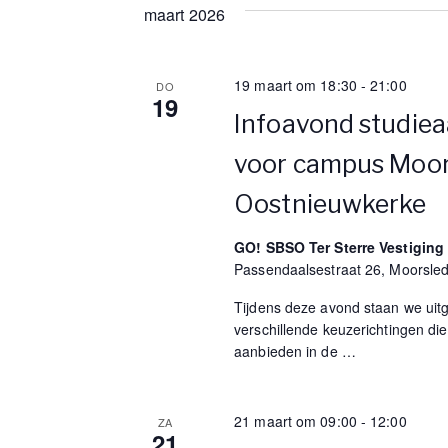
i
maart 2026
o
19 maart om 18:30
-
21:00
n
DO
19
Infoavond studie
voor campus Moo
Oostnieuwkerke
GO! SBSO Ter Sterre Vestiging
Passendaalsestraat 26, Moorsle
Tijdens deze avond staan we uitge
verschillende keuzerichtingen di
aanbieden in de
…
21 maart om 09:00
-
12:00
ZA
21