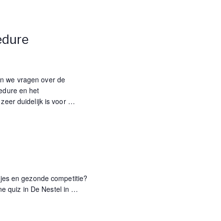
a
edure
t
i
n we vragen over de
e
edure en het
zeer duidelijk is voor
…
etjes en gezonde competitie?
 quiz in De Nestel in
…