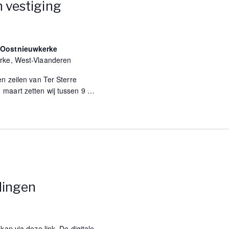
 vestiging
g Oostnieuwkerke
erke, West-Vlaanderen
en zeilen van Ter Sterre
maart zetten wij tussen 9
…
dingen
kan via deze link. De digitale